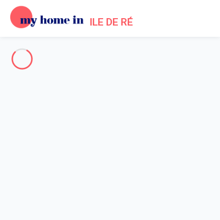
ILE DE RÉ
Toute l'Île de Ré
-
Votre recherche
RECHERCHER
Vos filtres
Appliquer
Arrivée