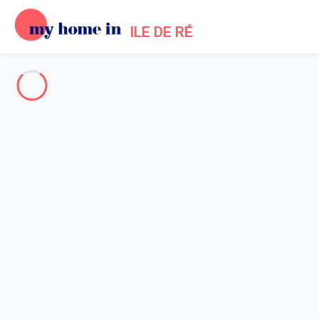
ILE DE RÉ
Toute l'Île de Ré
-
Votre recherche
RECHERCHER
Vos filtres
Appliquer
Arrivée