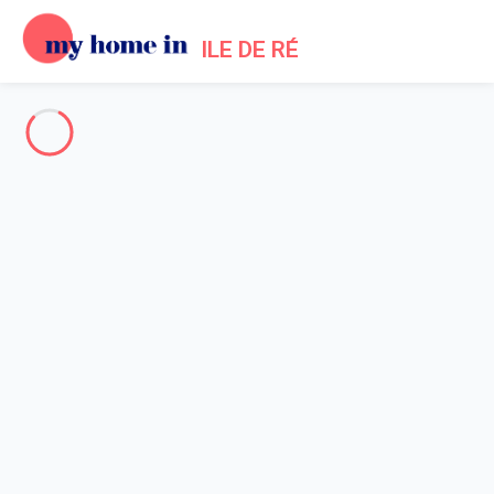
ILE DE RÉ
Toute l'Île de Ré
-
Votre recherche
RECHERCHER
Vos filtres
Appliquer
Arrivée