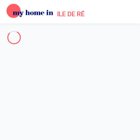
ILE DE RÉ
Toute l'Île de Ré
-
Votre recherche
RECHERCHER
Vos filtres
Appliquer
Arrivée