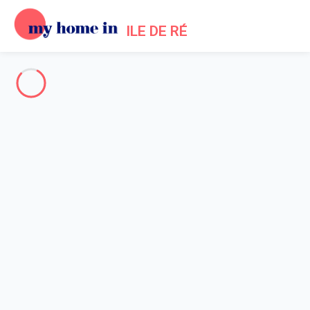
ILE DE RÉ
Toute l'Île de Ré
-
Votre recherche
RECHERCHER
Vos filtres
Appliquer
Arrivée