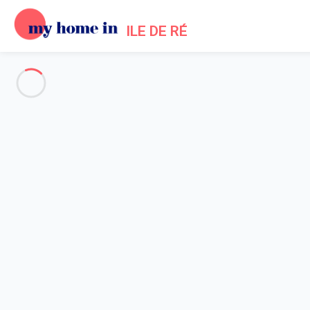
ILE DE RÉ
Toute l'Île de Ré
-
Votre recherche
RECHERCHER
Vos filtres
Appliquer
Arrivée