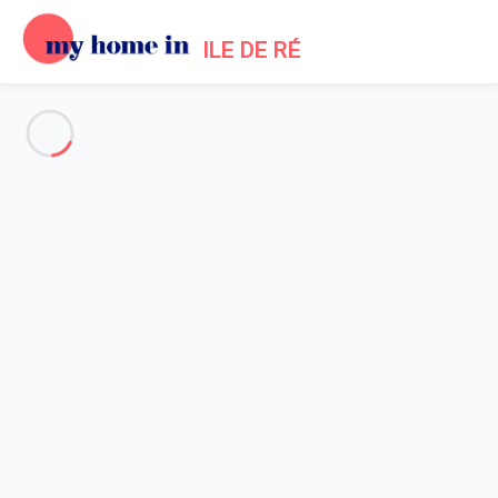
ILE DE RÉ
Voir toutes les photos
Aperçu
Description
Carte
Tarifs et disponibilités
Avis (6)
Accueil
Locations appartements La Couarde sur Mer
Appartement 1 chambre La Couarde-sur-mer
Appartement 1 chambre La
Couarde-sur-mer