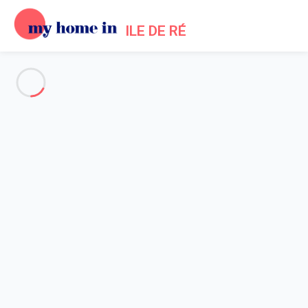
ILE DE RÉ
Voir toutes les photos
Aperçu
Description
Carte
Tarifs et disponibilités
Accueil
Locations appartements Saint Martin de Ré
Appartement 1 chambre Saint-martin-de-ré
Appartement 1 chambre Saint-
martin-de-ré