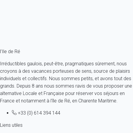
France - Charente Maritime - Ile de Ré - Ars-en-Ré
2 personnes - 1 chambre - 1 salle de bain
À partir de
82€
/nuit
Ref : 69386
Fermer
l'Ile de Ré
Irréductibles gaulois, peut-être, pragmatiques sûrement, nous
croyons à des vacances porteuses de sens, source de plaisirs
individuels et collectifs. Nous sommes petits, et avons tout des
grands. Depuis 8 ans nous sommes ravis de vous proposer une
alternative Locale et Française pour réserver vos séjours en
France et notamment à l'île de Ré, en Charente Maritime.
+33 (0) 614 394 144
Liens utiles