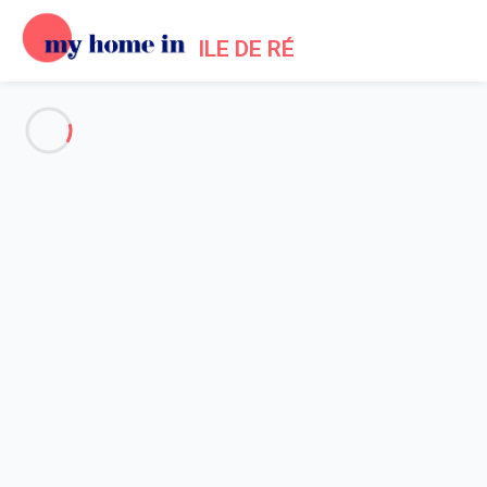
ILE DE RÉ
Voir toutes les photos
Aperçu
Description
Carte
Tarifs et disponibilités
Avis (4)
Accueil
Location maisons Ars en Ré
Ars en re maison proche du port
Ars en re maison proche du
port