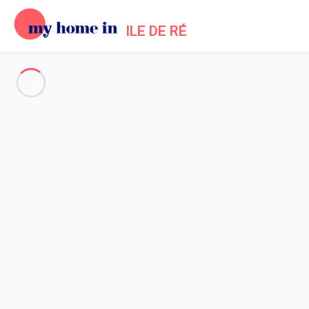
ILE DE RÉ
Voir toutes les photos
Aperçu
Description
Carte
Tarifs et disponibilités
Avis (4)
Accueil
Location maisons Ars en Ré
Maison 2 chambres Ars-en-ré
Maison 2 chambres Ars-en-ré