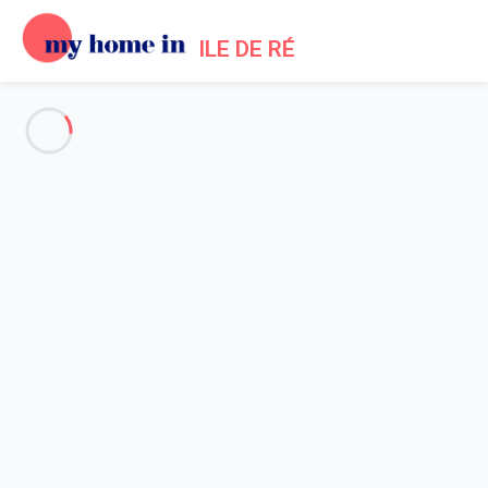
ILE DE RÉ
Voir toutes les photos
Aperçu
Description
Carte
Tarifs et disponibilités
Accueil
Location maison La Couarde sur Mer
Maison 1 chambre La Couarde-sur-mer
Maison 1 chambre La
Couarde-sur-mer