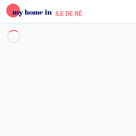
ILE DE RÉ
Voir toutes les photos
Aperçu
Description
Carte
Tarifs et disponibilités
Avis (10)
Accueil
Location maison La Couarde sur Mer
Maison 4 chambres La Couarde-sur-mer
Maison 4 chambres La Couard