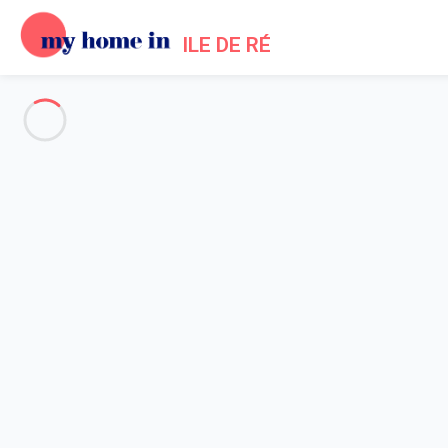
ILE DE RÉ
Voir toutes les photos
Aperçu
Description
Carte
Tarifs et disponibilités
Avis (7)
Accueil
Location maison piscine Bois Plage en Ré
Maison 5 chambres Le Bois-plage-en-ré
Maison 5 chambres Le Bois-pl