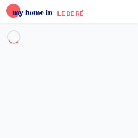
ILE DE RÉ
Voir toutes les photos
Aperçu
Description
Carte
Tarifs et disponibilités
Avis (10)
Accueil
Location maison Saint-martin-de-ré
Maison 5 chambres Saint-martin-de-ré
Maison 5 chambres Saint-
martin-de-ré