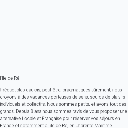
Venez vous ressourcer dans cette spacieuse demeure de charme !
France - Charente Maritime - Ile de Ré - Saint-Martin-de-Ré
10 personnes - 5 chambres - 3 salles de bain
À partir de
301€
/nuit
Ref : 48559
Fermer
l'Ile de Ré
Irréductibles gaulois, peut-être, pragmatiques sûrement, nous
croyons à des vacances porteuses de sens, source de plaisirs
individuels et collectifs. Nous sommes petits, et avons tout des
grands. Depuis 8 ans nous sommes ravis de vous proposer une
alternative Locale et Française pour réserver vos séjours en
France et notamment à l'île de Ré, en Charente Maritime.