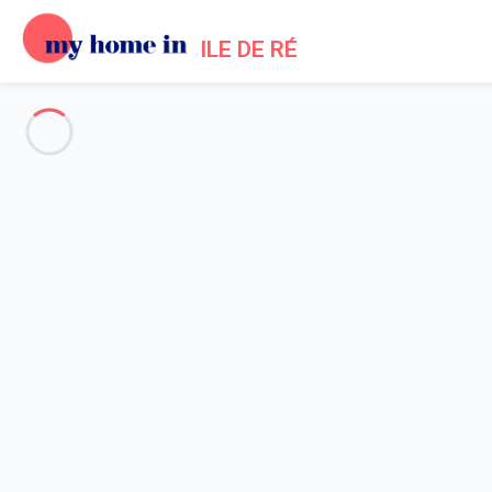
ILE DE RÉ
Voir toutes les photos
Aperçu
Description
Carte
Tarifs et disponibilités
Avis (6)
Accueil
Location maison Saint-martin-de-ré
Maison 5 chambres Saint-martin-de-ré
Maison 5 chambres Saint-mart