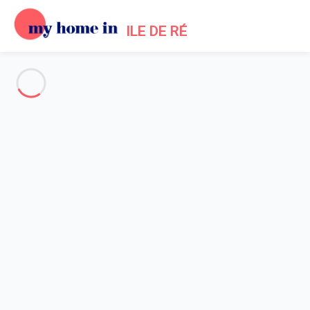
ILE DE RÉ
Voir toutes les photos
Aperçu
Description
Carte
Tarifs et disponibilités
Avis (15)
Accueil
Location maison Saint-martin-de-ré
Maison 2 chambres Saint-martin-de-ré
Maison 2 chambres Saint-
martin-de-ré