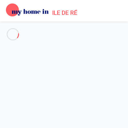
ILE DE RÉ
Voir toutes les photos
Aperçu
Description
Carte
Tarifs et disponibilités
Accueil
Location maison Sainte Marie de Ré
Maison 3 chambres Sainte-marie-de-ré
Maison 3 chambres Sainte-
marie-de-ré