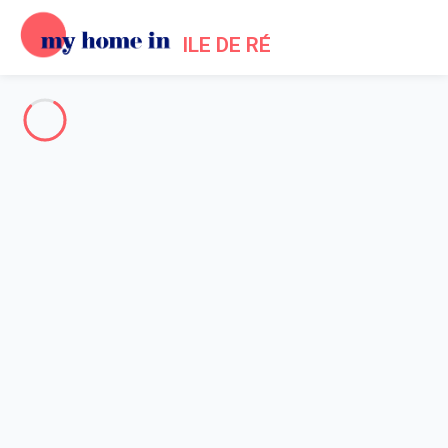
ILE DE RÉ
Toute l'Île de Ré
-
Votre recherche
RECHERCHER
Vos filtres
Appliquer
Arrivée