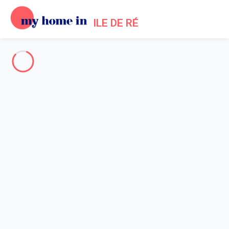
ILE DE RÉ
Toute l'Île de Ré
-
Votre recherche
RECHERCHER
Vos filtres
Appliquer
Arrivée