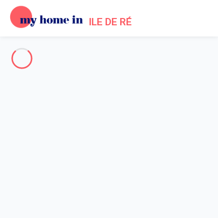
ILE DE RÉ
Toute l'Île de Ré
-
Votre recherche
RECHERCHER
Vos filtres
Appliquer
Arrivée