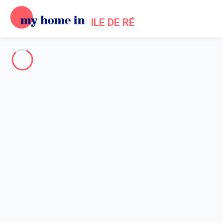
ILE DE RÉ
Toute l'Île de Ré
-
Votre recherche
RECHERCHER
Vos filtres
Appliquer
Arrivée