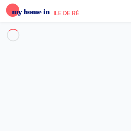
ILE DE RÉ
Toute l'Île de Ré
-
Votre recherche
RECHERCHER
Vos filtres
Appliquer
Arrivée