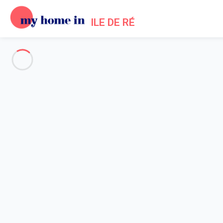
ILE DE RÉ
Toute l'Île de Ré
-
Votre recherche
RECHERCHER
Vos filtres
Appliquer
Arrivée