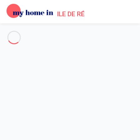
ILE DE RÉ
Voir toutes les photos
Aperçu
Description
Carte
Tarifs et disponibilités
Avis (3)
Accueil
Location maison Saint Clément des Baleines
Maison 4 chambres Saint-clément-des-baleines
Maison 4 chambres Saint-
clément-des-baleines