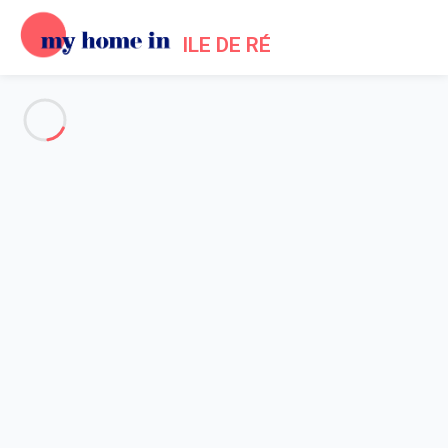
ILE DE RÉ
Voir toutes les photos
Aperçu
Description
Carte
Tarifs et disponibilités
Avis (11)
Accueil
Location maisons Ars en Ré
Maison 2 chambres Ars-en-ré
Maison 2 chambres Ars-en-ré