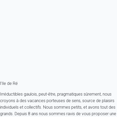
Classique
Maison 3 chambres Ars-en-ré
France - Charente Maritime - Ile de Ré - Ars-en-Ré
8 personnes - 3 chambres
À partir de
212€
/nuit
Ref : 2831
Fermer
l'Ile de Ré
Irréductibles gaulois, peut-être, pragmatiques sûrement, nous
croyons à des vacances porteuses de sens, source de plaisirs
individuels et collectifs. Nous sommes petits, et avons tout des
grands. Depuis 8 ans nous sommes ravis de vous proposer une