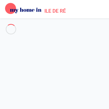
ILE DE RÉ
Voir toutes les photos
Aperçu
Description
Carte
Tarifs et disponibilités
Avis (5)
Accueil
Location maisons La Flotte en Ré
Maison 4 chambres La Flotte
Maison 4 chambres La Flotte