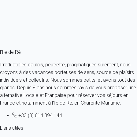
France - Charente Maritime - Ile de Ré - La Flotte
9 personnes - 4 chambres - 2 salles de bain
À partir de
217€
/nuit
Ref : 26207
Fermer
l'Ile de Ré
Irréductibles gaulois, peut-être, pragmatiques sûrement, nous
croyons à des vacances porteuses de sens, source de plaisirs
individuels et collectifs. Nous sommes petits, et avons tout des
grands. Depuis 8 ans nous sommes ravis de vous proposer une
alternative Locale et Française pour réserver vos séjours en
France et notamment à l'île de Ré, en Charente Maritime.
+33 (0) 614 394 144
Liens utiles