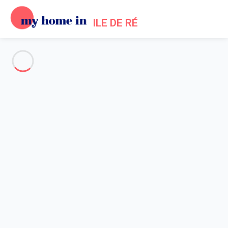
ILE DE RÉ
Voir toutes les photos
Aperçu
Description
Carte
Tarifs et disponibilités
Avis (4)
Accueil
Location maisons La Flotte en Ré
Maison 4 chambres La Flotte
Maison 4 chambres La Flotte