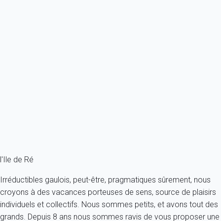
Previous
Next
Premium
Au calme, villa avec piscine chauffée dans un clos privé.
France - Charente Maritime - Ile de Ré - La Flotte
6 personnes - 3 chambres - 2 salles de bain
À partir de
243€
/nuit
Ref : 1249
Fermer
l'Ile de Ré
Irréductibles gaulois, peut-être, pragmatiques sûrement, nous
croyons à des vacances porteuses de sens, source de plaisirs
individuels et collectifs. Nous sommes petits, et avons tout des
grands. Depuis 8 ans nous sommes ravis de vous proposer une