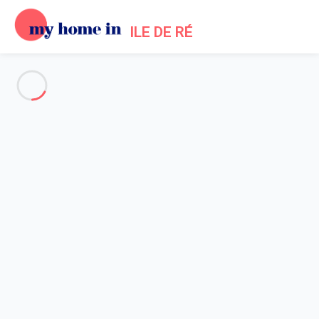
ILE DE RÉ
Voir toutes les photos
Aperçu
Carte
Tarifs et disponibilités
Avis (8)
Accueil
Location maisons La Flotte en Ré
Maison 3 chambres La Flotte
Maison 3 chambres La Flotte
Hébergement proposé par
Michael
- Membre du réseau de