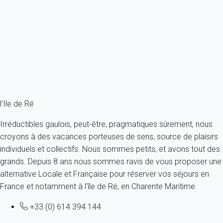
village de...
France - Charente Maritime - Ile de Ré - Le Bois-Plage-en-Ré
4 personnes - 1 chambre - 1 salle de bain
À partir de
92€
/nuit
Ref : 28028
Fermer
l'Ile de Ré
Irréductibles gaulois, peut-être, pragmatiques sûrement, nous
croyons à des vacances porteuses de sens, source de plaisirs
individuels et collectifs. Nous sommes petits, et avons tout des
grands. Depuis 8 ans nous sommes ravis de vous proposer une
alternative Locale et Française pour réserver vos séjours en
France et notamment à l'île de Ré, en Charente Maritime.
+33 (0) 614 394 144