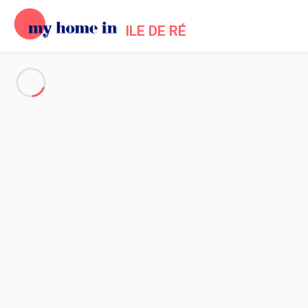
ILE DE RÉ
Voir toutes les photos
Aperçu
Description
Carte
Tarifs et disponibilités
Avis (7)
Accueil
Location maison piscine Bois Plage en Ré
Maison galerie dans un jardin de 1200m2
Maison galerie dans un jardin
de 1200m2