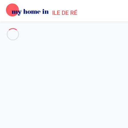
ILE DE RÉ
Voir toutes les photos
Aperçu
Description
Carte
Tarifs et disponibilités
Avis (5)
Accueil
Location maisons Les Portes en Re
Maison 5 chambres Les Portes-en-ré
Maison 5 chambres Les Portes