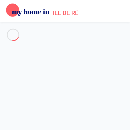
ILE DE RÉ
Voir toutes les photos
Aperçu
Description
Carte
Tarifs et disponibilités
Accueil
Location maisons Les Portes en Re
Maison 3 chambres Les Portes-en-ré
Maison 3 chambres Les
Portes-en-ré