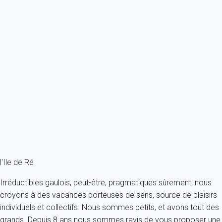
Premium
Maison 5 chambres Les Portes-en-ré
France - Charente Maritime - Ile de Ré - Les Portes en Ré - Les
Portes-en-Ré
10 personnes - 5 chambres
À partir de
1 159€
/nuit
Ref : 2843
Fermer
l'Ile de Ré
Irréductibles gaulois, peut-être, pragmatiques sûrement, nous
croyons à des vacances porteuses de sens, source de plaisirs
individuels et collectifs. Nous sommes petits, et avons tout des
grands. Depuis 8 ans nous sommes ravis de vous proposer une