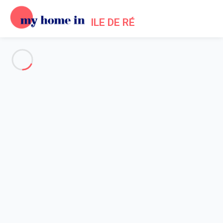
ILE DE RÉ
Voir toutes les photos
Aperçu
Description
Carte
Tarifs et disponibilités
Avis (3)
Accueil
Location maisons Les Portes en Re
Maison 3 chambres Les Portes-en-ré
Maison 3 chambres Les
Portes-en-ré