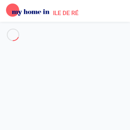
ILE DE RÉ
Voir toutes les photos
Aperçu
Description
Carte
Tarifs et disponibilités
Avis (8)
Accueil
Location maisons Les Portes en Re
Maison 2 chambres Les Portes-en-ré
Maison 2 chambres Les
Portes-en-ré