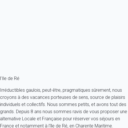
Maison 4 chambres Les Portes-en-ré
France - Charente Maritime - Ile de Ré - Les Portes en Ré - Les
Portes-en-Ré
8 personnes - 4 chambres
À partir de
354€
/nuit
Ref : 894
Fermer
l'Ile de Ré
Irréductibles gaulois, peut-être, pragmatiques sûrement, nous
croyons à des vacances porteuses de sens, source de plaisirs
individuels et collectifs. Nous sommes petits, et avons tout des
grands. Depuis 8 ans nous sommes ravis de vous proposer une
alternative Locale et Française pour réserver vos séjours en
France et notamment à l'île de Ré, en Charente Maritime.