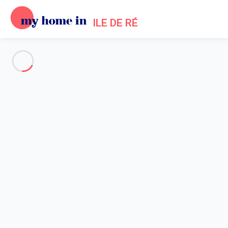
ILE DE RÉ
Voir toutes les photos
Aperçu
Description
Carte
Tarifs et disponibilités
Avis (6)
Accueil
Location maison Sainte Marie de Ré
Maison 2 chambres Sainte-marie-de-ré
Maison 2 chambres Sainte-
marie-de-ré