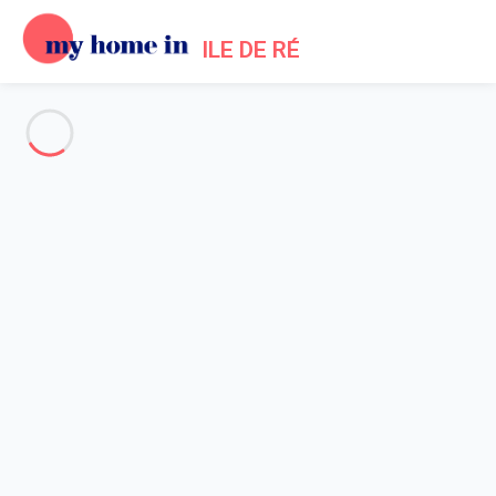
ILE DE RÉ
Voir toutes les photos
Aperçu
Description
Carte
Tarifs et disponibilités
Avis (10)
Accueil
Location maison Sainte Marie de Ré
Maison de surfers pour grande tribu - Sainte Marie de Ré
Maison de surfers pour grande
tribu - Sainte Marie de Ré