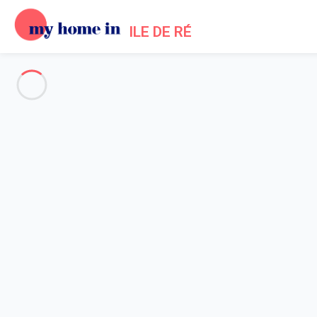
ILE DE RÉ
Voir toutes les photos
Aperçu
Description
Carte
Tarifs et disponibilités
Avis (7)
Accueil
Location maison Sainte Marie de Ré
Maison 2 chambres Sainte-marie-de-ré
Maison 2 chambres Sainte-mar