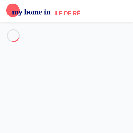
ILE DE RÉ
Voir toutes les photos
Aperçu
Description
Carte
Tarifs et disponibilités
Avis (4)
Accueil
Location maisons Les Portes en Re
Maison 4 chambres Les Portes-en-ré
Maison 4 chambres Les
Portes-en-ré