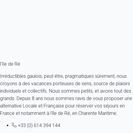
France - Charente Maritime - Ile de Ré - Les Portes en Ré - Les
Portes-en-Ré
10 personnes - 5 chambres
À partir de
572€
/nuit
Ref : 1422
Fermer
l'Ile de Ré
Irréductibles gaulois, peut-être, pragmatiques sûrement, nous
croyons à des vacances porteuses de sens, source de plaisirs
individuels et collectifs. Nous sommes petits, et avons tout des
grands. Depuis 8 ans nous sommes ravis de vous proposer une
alternative Locale et Française pour réserver vos séjours en
France et notamment à l'île de Ré, en Charente Maritime.
+33 (0) 614 394 144