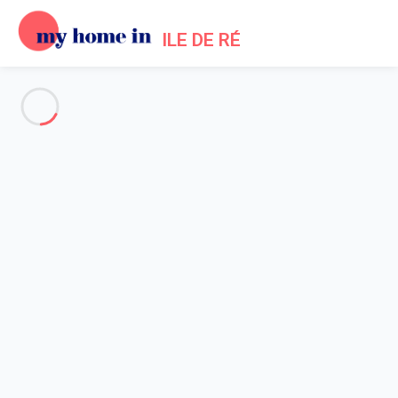
ILE DE RÉ
Voir toutes les photos
Aperçu
Description
Carte
Tarifs et disponibilités
Accueil
Location maisons Les Portes en Re
Maison 4 chambres Les Portes-en-ré
Maison 4 chambres Les
Portes-en-ré