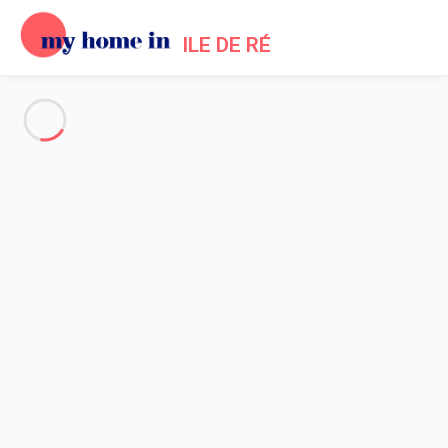
ILE DE RÉ
Voir toutes les photos
Aperçu
Description
Carte
Tarifs et disponibilités
Avis (7)
Accueil
Location maisons Les Portes en Re
Maison 3 chambres Les Portes-en-ré
Maison 3 chambres Les
Portes-en-ré