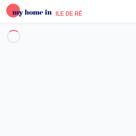
ILE DE RÉ
Voir toutes les photos
Aperçu
Description
Carte
Tarifs et disponibilités
Avis (8)
Accueil
Location maisons Rivedoux Plage
Maison 3 chambres Rivedoux-plage
Maison 3 chambres Rivedoux-p