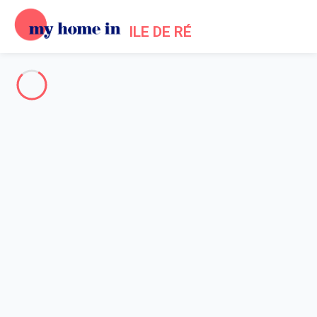
ILE DE RÉ
Toute l'Île de Ré
-
Votre recherche
RECHERCHER
Vos filtres
Appliquer
Arrivée