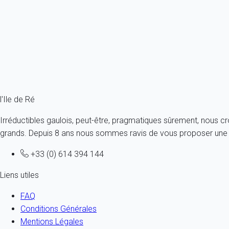
Nichée dans un quartier paisible du Bois Plage
France - Charente Maritime - Ile de Ré - Le Bois-Plage-en-Ré
8 personnes - 4 chambres - 4 salles de bain
À partir de
241€
/nuit
Ref : 48421
l'Ile de Ré
Irréductibles gaulois, peut-être, pragmatiques sûrement, nous c
grands. Depuis 8 ans nous sommes ravis de vous proposer une al
+33 (0) 614 394 144
Liens utiles
FAQ
Conditions Générales
Mentions Légales