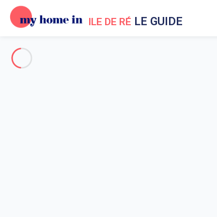
LE GUIDE
ILE DE RÉ
Guide My Home In Ile de Ré
Pour tout savoir sur l'Ile de Ré !
Géographie de l'île de ré
Saint Martin de Ré
Loix en Ré
La Flotte en Ré
Saint-Clément-des-Baleines
Sainte-Marie-de-Ré
Rivedoux Plage
Les Portes-en-Ré
La Couarde-sur-mer
Le Bois-Plage-en-Ré
Ars en Ré
Plages de l'île de Ré
Que faire à l'île de Ré ?